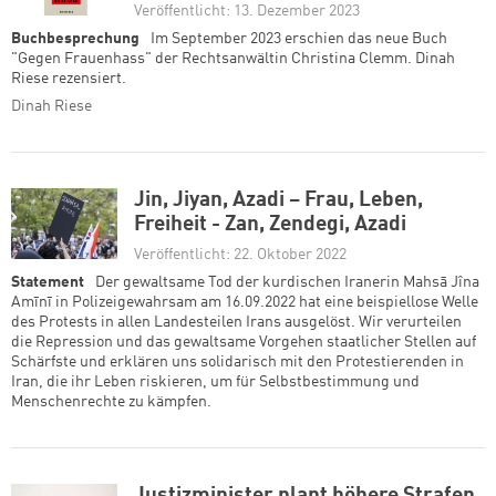
Veröffentlicht: 13. Dezember 2023
Buchbesprechung
Im September 2023 erschien das neue Buch
"Gegen Frauenhass" der Rechtsanwältin Christina Clemm. Dinah
Riese rezensiert.
Dinah Riese
Jin, Jiyan, Azadi – Frau, Leben,
Freiheit - Zan, Zendegi, Azadi
Veröffentlicht: 22. Oktober 2022
Statement
Der gewaltsame Tod der kurdischen Iranerin Mahsā Jîna
Amīnī in Polizeigewahrsam am 16.09.2022 hat eine beispiellose Welle
des Protests in allen Landesteilen Irans ausgelöst. Wir verurteilen
die Repression und das gewaltsame Vorgehen staatlicher Stellen auf
Schärfste und erklären uns solidarisch mit den Protestierenden in
Iran, die ihr Leben riskieren, um für Selbstbestimmung und
Menschenrechte zu kämpfen.