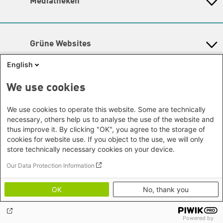
Mediatheken
Hamburg
Gunda-Werner-Institut
Newsletter
Dialog
Hessen
GreenCampus Weiterbildung
Info Hub Plastic
Afrika
Archiv Grünes Gedächtnis
Mecklenburg-Vorpommern
Antifeminismus begegnen
Studienwerk
Büro Horn von Afrika -
Gender Mediathek
Niedersachsen
Grüne Websites
Somalia/Somaliland, Sudan,
Nordrhein-Westfalen
Äthiopien
Bündnis 90 / Die Grünen
Rheinland-Pfalz
English
Bundestagsfraktion
Büro Nairobi - Kenia, Uganda,
Saarland
European Greens
Tansania
Social Links
We use cookies
Sachsen
Die Grünen im Europäischen Parlament
Büro Abuja - Nigeria
Green European Foundation
Sachsen-Anhalt
Facebook
We use cookies to operate this website. Some are technically
Büro Dakar - Senegal
Schleswig-Holstein
necessary, others help us to analyse the use of the website and
Büro Kapstadt - Südafrika, Namibia,
Flickr
Thüringen
thus improve it. By clicking "OK", you agree to the storage of
Simbabwe
cookies for website use. If you object to the use, we will only
Instagram
Europa
store technically necessary cookies on your device.
Büro Sarajevo - Bosnien und
LinkedIn
Our Data Protection Information
Footer menu
Datenschutz
Herzegowina, Republik Nord-
Soundcloud
Erklärung zur Barrierefreiheit
Mazedonien
OK
No, thank you
Impressum
Threads
Brüssel - Europäische Union |
Bildnachweise
Globaler Dialog
Youtube
Powered by
Büro Paris - Frankreich, Italien