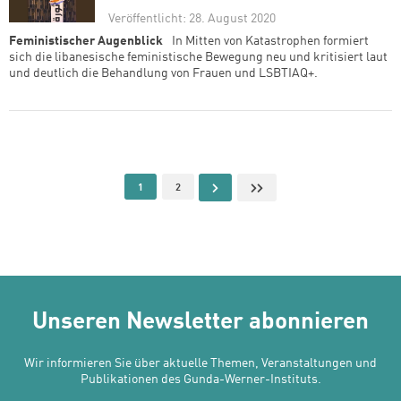
Veröffentlicht: 28. August 2020
Feministischer Augenblick
In Mitten von Katastrophen formiert
sich die libanesische feministische Bewegung neu und kritisiert laut
und deutlich die Behandlung von Frauen und LSBTIAQ+.
Seitennummerierung
Aktuelle Seite
Page
Nächste Seite
Letzte Seite
1
2
Unseren Newsletter abonnieren
Wir informieren Sie über aktuelle Themen, Veranstaltungen und
Publikationen des Gunda-Werner-Instituts.