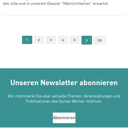
des iz3w und in unserem Dossier "Männlichkeiten" erwartet.
Seitennummerierung
Aktuelle Seite
Page
Page
Page
Page
Nächste Seite
Letzte Seite
1
2
3
4
5
Unseren Newsletter abonnieren
Wir informieren Sie über aktuelle Themen, Veranstaltungen und
Publikationen des Gunda-Werner-Instituts.
Abonnieren