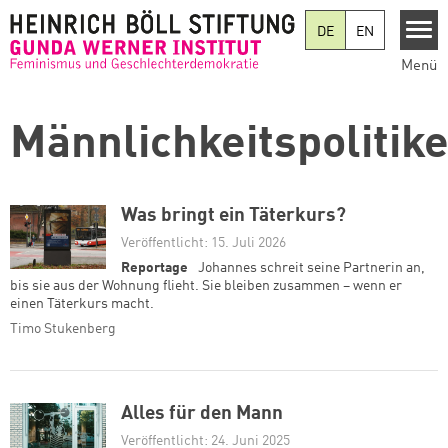
Direkt zum Inhalt
DE
EN
Menü
Männlichkeitspolitik
Was bringt ein Täterkurs?
Veröffentlicht: 15. Juli 2026
Reportage
Johannes schreit seine Partnerin an,
bis sie aus der Wohnung flieht. Sie bleiben zusammen – wenn er
einen Täterkurs macht.
Timo Stukenberg
Alles für den Mann
Veröffentlicht: 24. Juni 2025