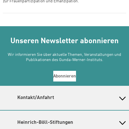
zur Frauenpartizipation und Emanzipation.
Unseren Newsletter abonnieren
Wir informieren Sie über aktuelle Themen, Veranstaltungen und
Publikationen des Gunda-Werner-Instituts.
Abonnieren
Kontakt/Anfahrt
Gunda-Werner-Institut in der Heinrich-Böll-Stiftung
Schumannstr. 8, 10117 Berlin
Empfang und Auskunft
Heinrich-Böll-Stiftungen
Fon: (030) 285 34 - 0