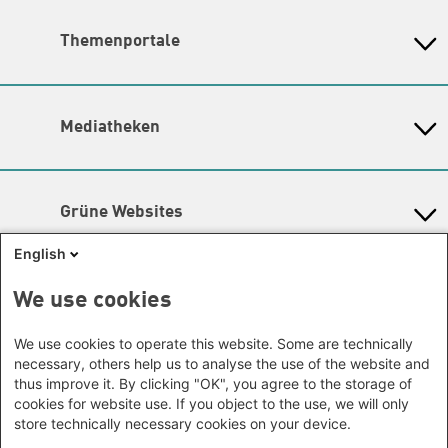
Baden-Württemberg
Amina Nolte
|
Sandra Ho
Büro Peking - China
Bayern
Themenschwerpunkte
Themenportale
Büro Neu-Delhi - Indien
Berlin
Hier finden Sie die
Kontaktdaten der Verantwortlichen
Büro Phnom Penh - Kambodscha
Brandenburg
KommunalWiki
für die Themenschwerpunkte.
Büro Südostasien
Heimatkunde
Bremen
Grüne Akademie
Büro Seoul - Ostasien | Globaler
Lageplan
Mediatheken
Hamburg
Gunda-Werner-Institut
Dialog
Hessen
Barrierefreiheit
GreenCampus Weiterbildung
Info Hub Plastic
Afrika
Archiv Grünes Gedächtnis
Mecklenburg-Vorpommern
Antifeminismus begegnen
Newsletter
Studienwerk
Büro Horn von Afrika -
Gender Mediathek
Niedersachsen
Grüne Websites
Somalia/Somaliland, Sudan,
Nordrhein-Westfalen
Äthiopien
Bündnis 90 / Die Grünen
Rheinland-Pfalz
English
Bundestagsfraktion
Büro Nairobi - Kenia, Uganda,
Saarland
European Greens
Tansania
Social Links
We use cookies
Sachsen
Die Grünen im Europäischen Parlament
Büro Abuja - Nigeria
Green European Foundation
Sachsen-Anhalt
Facebook
We use cookies to operate this website. Some are technically
Büro Dakar - Senegal
Schleswig-Holstein
necessary, others help us to analyse the use of the website and
Büro Kapstadt - Südafrika, Namibia,
Flickr
Thüringen
thus improve it. By clicking "OK", you agree to the storage of
Simbabwe
cookies for website use. If you object to the use, we will only
Instagram
Europa
store technically necessary cookies on your device.
Büro Sarajevo - Bosnien und
LinkedIn