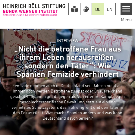
Direkt zum Inhalt
DE
EN
Menü
INTERVIEW
„Nicht die betroffene Frau aus
ihrem Leben herausreißen,
sondern den Täter“: Wie
Spanien Femizide verhindert
Femizide nehmen auch in Deutschland seit Jahren nicht ab.
Immer noch werden Betroffene zu spät oder unausreichend
geschützt. Spanien gilt dagegen als Vorreiter im Kampf gegen
geschlechtsspezifische Gewalt und setzt auf ein eng
vernetztes Schutzsystem, das früh eingreift und den Täter in
den Fokus rückt. Was macht Spanien anders und was kann
Deutschland davon lernen?