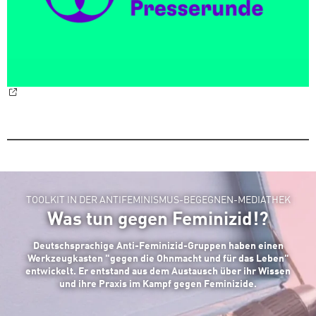
TOOLKIT IN DER ANTIFEMINISMUS-BEGEGNEN-MEDIATHEK
Was tun gegen Feminizid!?
Deutschsprachige Anti-Feminizid-Gruppen haben einen
Werkzeugkasten "gegen die Ohnmacht und für das Leben"
entwickelt. Er entstand aus dem Austausch über ihr Wissen
und ihre Praxis im Kampf gegen Feminizide.