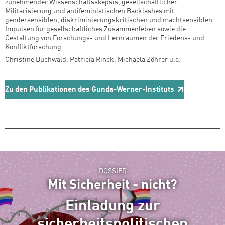
zunehmender Wissenschaftsskepsis, gesellschaftlicher
Militarisierung und antifeministischen Backlashes mit
gendersensiblen, diskriminierungskritischen und machtsensiblen
Impulsen für gesellschaftliches Zusammenleben sowie die
Gestaltung von Forschungs- und Lernräumen der Friedens- und
Konfliktforschung.
Christine Buchwald
,
Patricia Rinck
,
Michaela Zöhrer
u.a.
Zu den Publikationen des Gunda-Werner-Instituts
DOSSIER
Mit Sicherheit - nicht?
Einladung zur
sicherheitspolitischen