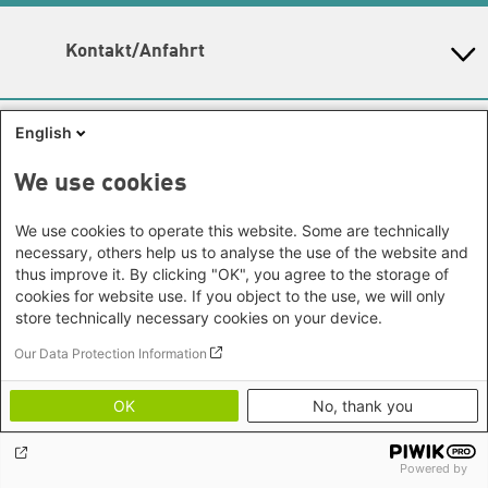
Kontakt/Anfahrt
Gunda-Werner-Institut in der Heinrich-Böll-Stiftung
Schumannstr. 8, 10117 Berlin
English
Empfang und Auskunft
Heinrich-Böll-Stiftungen
Fon: (030) 285 34 - 0
E-Mail:
gwi@boell.de
We use cookies
Heinrich-Böll-Stiftung e.V.
Leitung
Bundesstiftung
N.N. | Kommissarische Leitung und Koleitung durch
We use cookies to operate this website. Some are technically
Internationale Büros
Heinrich-Böll-Stiftungen in den
Amina Nolte und Sandra Ho
necessary, others help us to analyse the use of the website and
Bundesländern
thus improve it. By clicking "OK", you agree to the storage of
Amina Nolte
|
Sandra Ho
Asien
Baden-Württemberg
cookies for website use. If you object to the use, we will only
Themenschwerpunkte
Büro Peking - China
Bayern
store technically necessary cookies on your device.
Hier finden Sie die
Kontaktdaten der Verantwortlichen
Themenportale
Büro Neu-Delhi - Indien
Berlin
für die Themenschwerpunkte.
Our Data Protection Information
Büro Phnom Penh - Kambodscha
Brandenburg
KommunalWiki
Lageplan
Büro Südostasien
Heimatkunde
Bremen
OK
No, thank you
Barrierefreiheit
Grüne Akademie
Büro Seoul - Ostasien | Globaler
Mediatheken
Hamburg
Gunda-Werner-Institut
Newsletter
Dialog
Hessen
GreenCampus Weiterbildung
Info Hub Plastic
Afrika
Powered by
Archiv Grünes Gedächtnis
Mecklenburg-Vorpommern
Antifeminismus begegnen