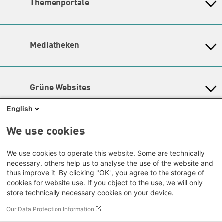
Themenschwerpunkte
Themenportale
Büro Neu-Delhi - Indien
Berlin
Hier finden Sie die
Kontaktdaten der Verantwortlichen
Büro Phnom Penh - Kambodscha
Brandenburg
KommunalWiki
für die Themenschwerpunkte.
Büro Südostasien
Heimatkunde
Bremen
Grüne Akademie
Büro Seoul - Ostasien | Globaler
Lageplan
Mediatheken
Hamburg
Gunda-Werner-Institut
Dialog
Hessen
Barrierefreiheit
GreenCampus Weiterbildung
Info Hub Plastic
Afrika
Archiv Grünes Gedächtnis
Mecklenburg-Vorpommern
Antifeminismus begegnen
Newsletter
Studienwerk
Büro Horn von Afrika -
Gender Mediathek
Niedersachsen
Grüne Websites
Somalia/Somaliland, Sudan,
Nordrhein-Westfalen
Äthiopien
Bündnis 90 / Die Grünen
Rheinland-Pfalz
English
Bundestagsfraktion
Büro Nairobi - Kenia, Uganda,
Saarland
European Greens
Tansania
Social Links
We use cookies
Sachsen
Die Grünen im Europäischen Parlament
Büro Abuja - Nigeria
Green European Foundation
Sachsen-Anhalt
Facebook
We use cookies to operate this website. Some are technically
Büro Dakar - Senegal
Schleswig-Holstein
necessary, others help us to analyse the use of the website and
Büro Kapstadt - Südafrika, Namibia,
Flickr
Thüringen
thus improve it. By clicking "OK", you agree to the storage of
Simbabwe
cookies for website use. If you object to the use, we will only
Instagram
Europa
store technically necessary cookies on your device.
Büro Sarajevo - Bosnien und
LinkedIn
Our Data Protection Information
Footer menu
Datenschutz
Herzegowina, Republik Nord-
Soundcloud