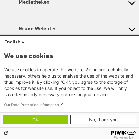
Mediatheken
Hamburg
Gunda-Werner-Institut
Newsletter
Dialog
Hessen
GreenCampus Weiterbildung
Info Hub Plastic
Afrika
Archiv Grünes Gedächtnis
Mecklenburg-Vorpommern
Antifeminismus begegnen
Studienwerk
Büro Horn von Afrika -
Gender Mediathek
Niedersachsen
Grüne Websites
Somalia/Somaliland, Sudan,
Nordrhein-Westfalen
Äthiopien
Bündnis 90 / Die Grünen
Rheinland-Pfalz
English
Bundestagsfraktion
Büro Nairobi - Kenia, Uganda,
Saarland
European Greens
Tansania
Social Links
We use cookies
Sachsen
Die Grünen im Europäischen Parlament
Büro Abuja - Nigeria
Green European Foundation
Sachsen-Anhalt
Facebook
We use cookies to operate this website. Some are technically
Büro Dakar - Senegal
Schleswig-Holstein
necessary, others help us to analyse the use of the website and
Büro Kapstadt - Südafrika, Namibia,
Flickr
Thüringen
thus improve it. By clicking "OK", you agree to the storage of
Simbabwe
cookies for website use. If you object to the use, we will only
Instagram
Europa
store technically necessary cookies on your device.
Büro Sarajevo - Bosnien und
LinkedIn
Our Data Protection Information
Footer menu
Datenschutz
Herzegowina, Republik Nord-
Soundcloud
Erklärung zur Barrierefreiheit
Mazedonien
OK
No, thank you
Impressum
Threads
Brüssel - Europäische Union |
Bildnachweise
Globaler Dialog
Youtube
Powered by
Büro Paris - Frankreich, Italien