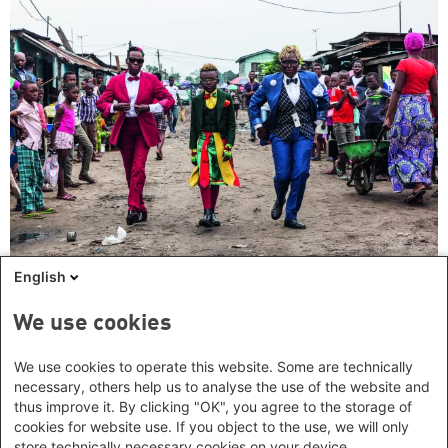
English
Wer vom Patriarchat nicht reden will …
We use cookies
We use cookies to operate this website. Some are technically
necessary, others help us to analyse the use of the website and
thus improve it. By clicking "OK", you agree to the storage of
Unseren Newsletter abonnieren
cookies for website use. If you object to the use, we will only
store technically necessary cookies on your device.