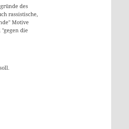
ggründe des
h rassistische,
nde" Motive
d "gegen die
oll.