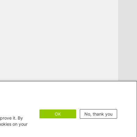
OK
No, thank you
prove it. By
cookies on your