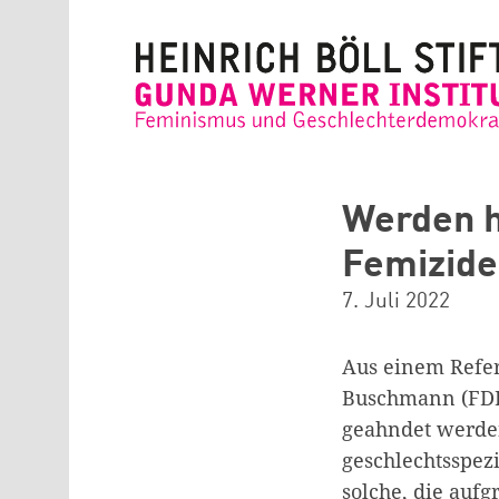
Direkt zum Inhalt
Werden h
Femizide 
7. Juli 2022
Aus einem Refe
Buschmann (FDP)
geahndet werden
geschlechtsspez
solche, die auf