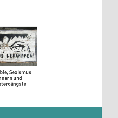
ie, Sexismus
nnern und
eteroängste