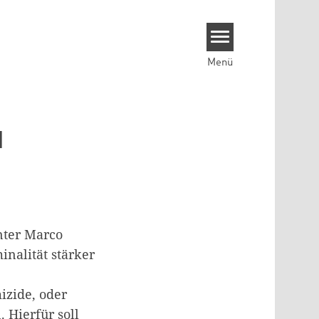
Menü
d
nter Marco
nalität stärker
izide, oder
 Hierfür soll