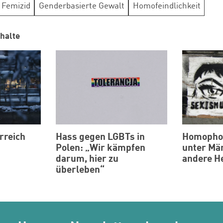
Femizid
Genderbasierte Gewalt
Homofeindlichkeit
halte
rreich
Hass gegen LGBTs in
Homophob
Polen: „Wir kämpfen
unter Mä
darum, hier zu
andere H
überleben“