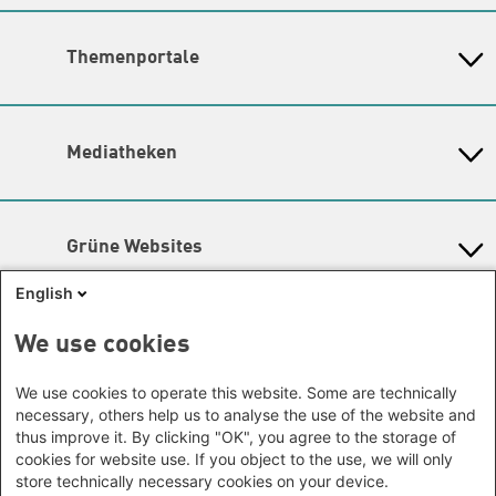
Asien
Baden-Württemberg
Amina Nolte
|
Sandra Ho
Büro Peking - China
Bayern
Themenschwerpunkte
Themenportale
Büro Neu-Delhi - Indien
Berlin
Hier finden Sie die
Kontaktdaten der Verantwortlichen
Büro Phnom Penh - Kambodscha
Brandenburg
KommunalWiki
für die Themenschwerpunkte.
Büro Südostasien
Heimatkunde
Bremen
Grüne Akademie
Büro Seoul - Ostasien | Globaler
Lageplan
Mediatheken
Hamburg
Gunda-Werner-Institut
Dialog
Hessen
Barrierefreiheit
GreenCampus Weiterbildung
Info Hub Plastic
Afrika
Archiv Grünes Gedächtnis
Mecklenburg-Vorpommern
Antifeminismus begegnen
Newsletter
Studienwerk
Büro Horn von Afrika -
Gender Mediathek
Niedersachsen
Grüne Websites
Somalia/Somaliland, Sudan,
Nordrhein-Westfalen
Äthiopien
Bündnis 90 / Die Grünen
Rheinland-Pfalz
English
Bundestagsfraktion
Büro Nairobi - Kenia, Uganda,
Saarland
European Greens
Tansania
Social Links
We use cookies
Sachsen
Die Grünen im Europäischen Parlament
Büro Abuja - Nigeria
Green European Foundation
Sachsen-Anhalt
Facebook
We use cookies to operate this website. Some are technically
Büro Dakar - Senegal
Schleswig-Holstein
necessary, others help us to analyse the use of the website and
Büro Kapstadt - Südafrika, Namibia,
Flickr
Thüringen
thus improve it. By clicking "OK", you agree to the storage of
Simbabwe
cookies for website use. If you object to the use, we will only
Instagram
Europa
store technically necessary cookies on your device.