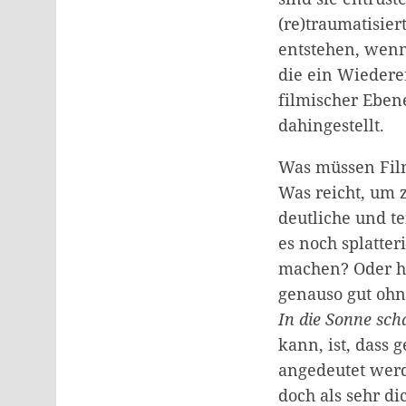
(re)traumatisie
entstehen, wenn
die ein Wiederer
filmischer Ebene
dahingestellt.
Was müssen Film
Was reicht, um 
deutliche und t
es noch splatte
machen? Oder h
genauso gut ohne
In die Sonne sc
kann, ist, dass
angedeutet werd
doch als sehr di