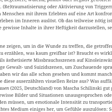
rt. (Re)traumatisierung oder Aktivierung von Trigge
 Menschen mit ihrem Erlebten auf eine Art konfron
leben im Inneren auslöst. Ob das teilweise nötig is
 gewisse Inhalte in ihrer Heftigkeit darzustellen, se
e zeigen, um in die Wunde zu treffen, die getroffe
zu erzählen, was kaum greifbar ist? Braucht es wirk
eils ästhetisierte Missbrauchsszenen auf Kinoleinw
rige Gewalt- und Suizidszenen, um Zuschauende spra
aben wir das alle schon gesehen und kommt manch
 diese auserzählten visuellen Reize aus? Was auffäl
hauen
(2025, Deutschland) von Mascha Schilinski gut
 gewisse Bilder und Situationen unausgesprochen ode
en müssen, um emotionale Intensität zu transportie
chtes Medium einiges her, um Gefühle auszulösen: S