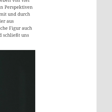
Leben von vier
en Perspektiven
 mit und durch
der aus
iche Figur auch
d schließt uns