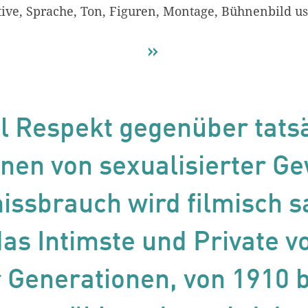
ve, Sprache, Ton, Figuren, Montage, Bühnenbild u
el Respekt gegenüber tats
nen von sexualisierter G
ssbrauch wird filmisch s
das Intimste und Private 
r Generationen, von 1910 bi