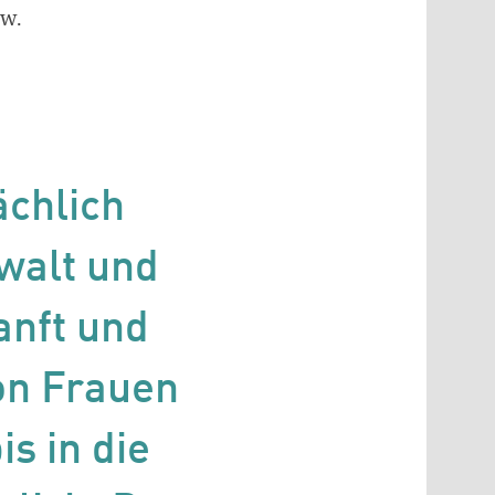
sw.
ächlich
ewalt und
anft und
von Frauen
s in die