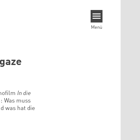
Menü
 gaze
nofilm
In die
ch: Was muss
nd was hat die