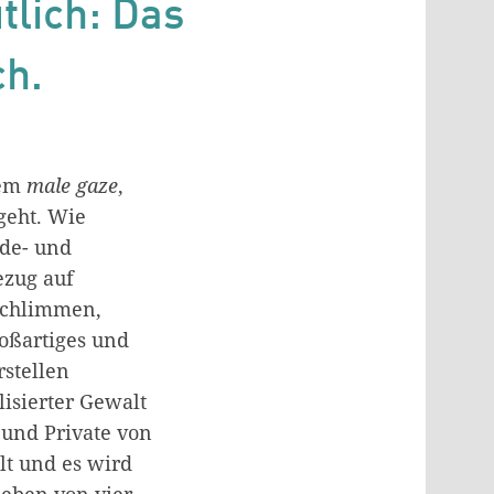
tlich: Das
ch.
dem
male gaze
,
geht. Wie
de- und
ezug auf
schlimmen,
oßartiges und
rstellen
lisierter Gewalt
 und Private von
lt und es wird