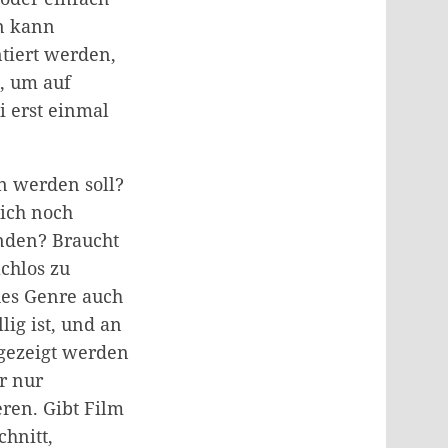
rn kann
tiert werden,
t, um auf
i erst einmal
n werden soll?
lich noch
änden? Braucht
chlos zu
es Genre auch
lig ist, und an
 gezeigt werden
r nur
ren. Gibt Film
chnitt,