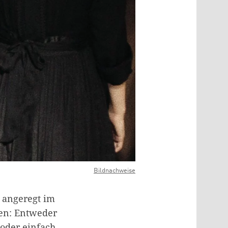
Bildnachweise
 angeregt im
ten: Entweder
 oder einfach