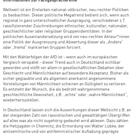
Informationen zur Fachgesprächsreihe
Weltweit ist ein Erstarken national-völkischer, neu-rechter Politiken
zu beobachten. Dieser politische Megatrend bedient sich, wenn auch
regional in ganz unterschiedlicher Ausprägung, verschiedener z.T.
rassifizierender Zuschreibungen ethnischer, kultureller, nationaler,
geschlechtlicher oder religiöser Gruppenidentitäten. In der
politischen Auseinandersetzung wird von neu-rechten Akteur*innen
eine Politik der Ausgrenzung und Abwertung dieser als „Andere“
oder „fremd“ markierten Gruppen forciert.
Mit den Wahlerfolgen der AfD ist - wenn auch im europäischen
Vergleich verspätet - dieser Trend auch in Deutschland sichtbar
geworden und stößt vor allem in gesellschaftlichen Debatten über
Geschlecht und Männlichkeiten auf besondere Akzeptanz. Bisher als
sicher geglaubte und als allgemein anerkannt angenommene
Vorstellungen von Männlichkeit scheinen an Gültigkeit zu verlieren.
Es entsteht der Wunsch, die als bedroht wahrgenommene
geschlechtliche Gewissheit, z.B. „echte“ oder „wahre Männlichkeit“,
wiederherzustellen.
In Deutschland lassen sich die Auswirkungen dieser Weltsicht z.B. an
der steigenden Zahl von rassistischen und gewalttätigen Übergriffen
auf alles was als nicht zugehörig gedeutet wird ablesen. Dazu zählen
die Hetzjagden in Chemnitz, die Ermordung von Walter Lübke, der
antisemitische und von antifeministischer Aufladung geprägte