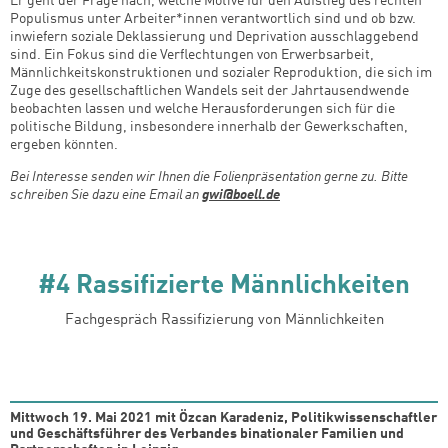
Er geht der Frage nach, welche Motive für den Aufstieg des rechten
Populismus unter Arbeiter*innen verantwortlich sind und ob bzw.
inwiefern soziale Deklassierung und Deprivation ausschlaggebend
sind. Ein Fokus sind die Verflechtungen von Erwerbsarbeit,
Männlichkeitskonstruktionen und sozialer Reproduktion, die sich im
Zuge des gesellschaftlichen Wandels seit der Jahrtausendwende
beobachten lassen und welche Herausforderungen sich für die
politische Bildung, insbesondere innerhalb der Gewerkschaften,
ergeben könnten.
Bei Interesse senden wir Ihnen die Folienpräsentation gerne zu. Bitte
schreiben Sie dazu eine Email an
gwi@boell.de
#4 Rassifizierte Männlichkeiten
Fachgespräch Rassifizierung von Männlichkeiten
Mittwoch 19. Mai 2021 mit Özcan Karadeniz, Politikwissenschaftler
und Geschäftsführer des Verbandes binationaler Familien und