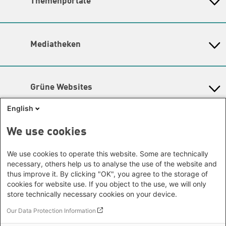
Themenportale
Büro Neu-Delhi - Indien
Berlin
für die Themenschwerpunkte.
Büro Phnom Penh - Kambodscha
Brandenburg
KommunalWiki
Lageplan
Büro Südostasien
Heimatkunde
Bremen
Barrierefreiheit
Grüne Akademie
Büro Seoul - Ostasien | Globaler
Mediatheken
Hamburg
Gunda-Werner-Institut
Newsletter
Dialog
Hessen
GreenCampus Weiterbildung
Info Hub Plastic
Afrika
Archiv Grünes Gedächtnis
Mecklenburg-Vorpommern
Antifeminismus begegnen
Studienwerk
Büro Horn von Afrika -
Gender Mediathek
Niedersachsen
Grüne Websites
Somalia/Somaliland, Sudan,
Nordrhein-Westfalen
Äthiopien
Bündnis 90 / Die Grünen
Rheinland-Pfalz
English
Bundestagsfraktion
Büro Nairobi - Kenia, Uganda,
Saarland
European Greens
Tansania
Social Links
We use cookies
Sachsen
Die Grünen im Europäischen Parlament
Büro Abuja - Nigeria
Green European Foundation
Sachsen-Anhalt
Facebook
We use cookies to operate this website. Some are technically
Büro Dakar - Senegal
Schleswig-Holstein
necessary, others help us to analyse the use of the website and
Büro Kapstadt - Südafrika, Namibia,
Flickr
Thüringen
thus improve it. By clicking "OK", you agree to the storage of
Simbabwe
cookies for website use. If you object to the use, we will only
Instagram
Europa
store technically necessary cookies on your device.
Büro Sarajevo - Bosnien und
LinkedIn
Our Data Protection Information
Footer menu
Datenschutz
Herzegowina, Republik Nord-
Soundcloud
Erklärung zur Barrierefreiheit