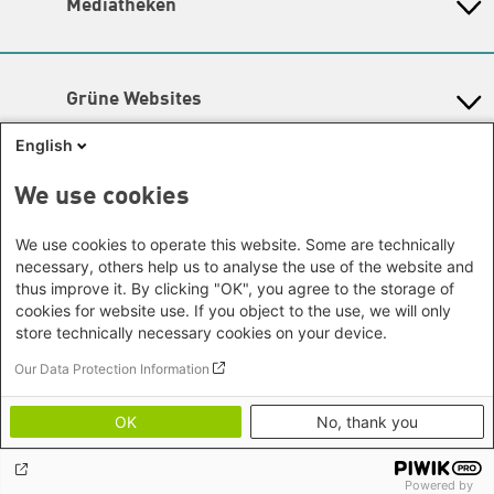
Mediatheken
Hamburg
Gunda-Werner-Institut
Newsletter
Dialog
Hessen
GreenCampus Weiterbildung
Info Hub Plastic
Afrika
Archiv Grünes Gedächtnis
Mecklenburg-Vorpommern
Antifeminismus begegnen
Studienwerk
Büro Horn von Afrika -
Gender Mediathek
Niedersachsen
Grüne Websites
Somalia/Somaliland, Sudan,
Nordrhein-Westfalen
Äthiopien
Bündnis 90 / Die Grünen
Rheinland-Pfalz
English
Bundestagsfraktion
Büro Nairobi - Kenia, Uganda,
Saarland
European Greens
Tansania
Social Links
We use cookies
Sachsen
Die Grünen im Europäischen Parlament
Büro Abuja - Nigeria
Green European Foundation
Sachsen-Anhalt
Facebook
We use cookies to operate this website. Some are technically
Büro Dakar - Senegal
Schleswig-Holstein
necessary, others help us to analyse the use of the website and
Büro Kapstadt - Südafrika, Namibia,
Flickr
Thüringen
thus improve it. By clicking "OK", you agree to the storage of
Simbabwe
cookies for website use. If you object to the use, we will only
Instagram
Europa
store technically necessary cookies on your device.
Büro Sarajevo - Bosnien und
LinkedIn
Our Data Protection Information
Footer menu
Datenschutz
Herzegowina, Republik Nord-
Soundcloud
Erklärung zur Barrierefreiheit
Mazedonien
OK
No, thank you
Impressum
Threads
Brüssel - Europäische Union |
Bildnachweise
Globaler Dialog
Youtube
Powered by
Büro Paris - Frankreich, Italien