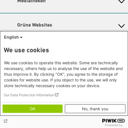
Mediatheken
Hamburg
Gunda-Werner-Institut
Newsletter
Dialog
Hessen
GreenCampus Weiterbildung
Info Hub Plastic
Afrika
Archiv Grünes Gedächtnis
Mecklenburg-Vorpommern
Antifeminismus begegnen
Studienwerk
Büro Horn von Afrika -
Gender Mediathek
Niedersachsen
Grüne Websites
Somalia/Somaliland, Sudan,
Nordrhein-Westfalen
Äthiopien
Bündnis 90 / Die Grünen
Rheinland-Pfalz
English
Bundestagsfraktion
Büro Nairobi - Kenia, Uganda,
Saarland
European Greens
Tansania
Social Links
We use cookies
Sachsen
Die Grünen im Europäischen Parlament
Büro Abuja - Nigeria
Green European Foundation
Sachsen-Anhalt
Facebook
We use cookies to operate this website. Some are technically
Büro Dakar - Senegal
Schleswig-Holstein
necessary, others help us to analyse the use of the website and
Büro Kapstadt - Südafrika, Namibia,
Flickr
Thüringen
thus improve it. By clicking "OK", you agree to the storage of
Simbabwe
cookies for website use. If you object to the use, we will only
Instagram
Europa
store technically necessary cookies on your device.
Büro Sarajevo - Bosnien und
LinkedIn
Our Data Protection Information
Footer menu
Datenschutz
Herzegowina, Republik Nord-
Soundcloud
Erklärung zur Barrierefreiheit
Mazedonien
OK
No, thank you
Impressum
Threads
Brüssel - Europäische Union |
Bildnachweise
Globaler Dialog
Youtube
Powered by
Büro Paris - Frankreich, Italien