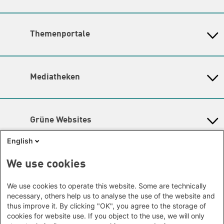
Bundesländern
Amina Nolte
|
Sandra Ho
Asien
Baden-Württemberg
Themenschwerpunkte
Büro Peking - China
Bayern
Hier finden Sie die
Kontaktdaten der Verantwortlichen
Themenportale
Büro Neu-Delhi - Indien
Berlin
für die Themenschwerpunkte.
Büro Phnom Penh - Kambodscha
Brandenburg
KommunalWiki
Lageplan
Büro Südostasien
Heimatkunde
Bremen
Barrierefreiheit
Grüne Akademie
Büro Seoul - Ostasien | Globaler
Mediatheken
Hamburg
Gunda-Werner-Institut
Newsletter
Dialog
Hessen
GreenCampus Weiterbildung
Info Hub Plastic
Afrika
Archiv Grünes Gedächtnis
Mecklenburg-Vorpommern
Antifeminismus begegnen
Studienwerk
Büro Horn von Afrika -
Gender Mediathek
Niedersachsen
Grüne Websites
Somalia/Somaliland, Sudan,
Nordrhein-Westfalen
Äthiopien
Bündnis 90 / Die Grünen
Rheinland-Pfalz
English
Bundestagsfraktion
Büro Nairobi - Kenia, Uganda,
Saarland
European Greens
Tansania
Social Links
We use cookies
Sachsen
Die Grünen im Europäischen Parlament
Büro Abuja - Nigeria
Green European Foundation
Sachsen-Anhalt
Facebook
We use cookies to operate this website. Some are technically
Büro Dakar - Senegal
Schleswig-Holstein
necessary, others help us to analyse the use of the website and
Büro Kapstadt - Südafrika, Namibia,
Flickr
Thüringen
thus improve it. By clicking "OK", you agree to the storage of
Simbabwe
cookies for website use. If you object to the use, we will only
Instagram
Europa