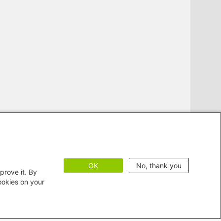
OK
No, thank you
prove it. By
cookies on your
zur Barrierefreiheit
Impressum
Bildnachweise