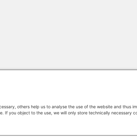
essary, others help us to analyse the use of the website and thus im
e. If you object to the use, we will only store technically necessary 
Footer menu
Datenschutz
Erklärung 