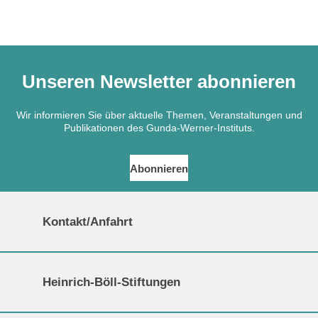
Unseren Newsletter abonnieren
Wir informieren Sie über aktuelle Themen, Veranstaltungen und
Publikationen des Gunda-Werner-Instituts.
Abonnieren
Kontakt/Anfahrt
Gunda-Werner-Institut in der Heinrich-Böll-Stiftung
Schumannstr. 8, 10117 Berlin
Empfang und Auskunft
Heinrich-Böll-Stiftungen
Fon: (030) 285 34 - 0
E-Mail:
gwi@boell.de
Heinrich-Böll-Stiftung e.V.