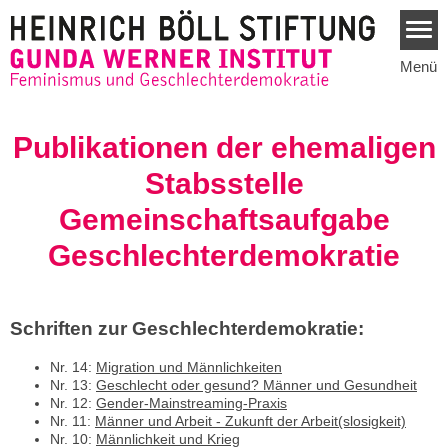
Direkt zum Inhalt
Menü
Publikationen der ehemaligen
Stabsstelle
Gemeinschaftsaufgabe
Geschlechterdemokratie
Schriften zur Geschlechterdemokratie:
Nr. 14:
Migration und Männlichkeiten
Nr. 13:
Geschlecht oder gesund? Männer und Gesundheit
Nr. 12:
Gender-Mainstreaming-Praxis
Nr. 11:
Männer und Arbeit - Zukunft der Arbeit(slosigkeit)
Nr. 10:
Männlichkeit und Krieg