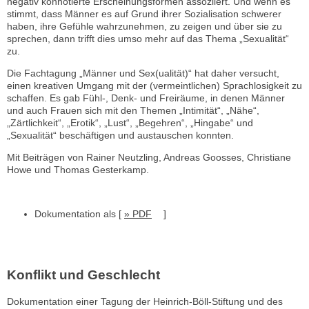
negativ konnotierte Erscheinungsformen assoziiert. Und wenn es
stimmt, dass Männer es auf Grund ihrer Sozialisation schwerer
haben, ihre Gefühle wahrzunehmen, zu zeigen und über sie zu
sprechen, dann trifft dies umso mehr auf das Thema „Sexualität“
zu.
Die Fachtagung „Männer und Sex(ualität)“ hat daher versucht,
einen kreativen Umgang mit der (vermeintlichen) Sprachlosigkeit zu
schaffen. Es gab Fühl-, Denk- und Freiräume, in denen Männer
und auch Frauen sich mit den Themen „Intimität“, „Nähe“,
„Zärtlichkeit“, „Erotik“, „Lust“, „Begehren“, „Hingabe“ und
„Sexualität“ beschäftigen und austauschen konnten.
Mit Beiträgen von Rainer Neutzling, Andreas Goosses, Christiane
Howe und Thomas Gesterkamp.
Dokumentation als [
» PDF
]
Konflikt und Geschlecht
Dokumentation einer Tagung der Heinrich-Böll-Stiftung und des