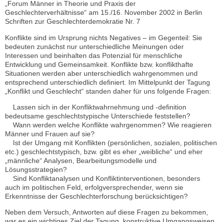
„Forum Männer in Theorie und Praxis der
Geschlechterverhältnisse“ am 15./16. November 2002 in Berlin
Schriften zur Geschlechterdemokratie Nr. 7
Konflikte sind im Ursprung nichts Negatives – im Gegenteil: Sie
bedeuten zunächst nur unterschiedliche Meinungen oder
Interessen und beinhalten das Potenzial für menschliche
Entwicklung und Gemeinsamkeit. Konflikte bzw. konflikthafte
Situationen werden aber unterschiedlich wahrgenommen und
entsprechend unterschiedlich definiert. Im Mittelpunkt der Tagung
„Konflikt und Geschlecht“ standen daher für uns folgende Fragen:
Lassen sich in der Konfliktwahrnehmung und -definition
bedeutsame geschlechtstypische Unterschiede feststellen?
Wann werden welche Konflikte wahrgenommen? Wie reagieren
Männer und Frauen auf sie?
Ist der Umgang mit Konflikten (persönlichen, sozialen, politischen
etc.) geschlechtstypisch, bzw. gibt es eher „weibliche“ und eher
„männliche“ Analysen, Bearbeitungsmodelle und
Lösungsstrategien?
Sind Konfliktanalysen und Konfliktinterventionen, besonders
auch im politischen Feld, erfolgversprechender, wenn sie
Erkenntnisse der Geschlechterforschung berücksichtigen?
Neben dem Versuch, Antworten auf diese Fragen zu bekommen,
war es ein wichtiges Ziel der Tagung, konstruktive Umgangsweisen