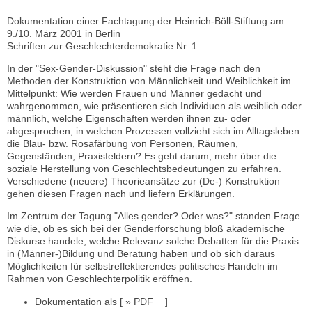
Dokumentation einer Fachtagung der Heinrich-Böll-Stiftung am
9./10. März 2001 in Berlin
Schriften zur Geschlechterdemokratie Nr. 1
In der "Sex-Gender-Diskussion" steht die Frage nach den
Methoden der Konstruktion von Männlichkeit und Weiblichkeit im
Mittelpunkt: Wie werden Frauen und Männer gedacht und
wahrgenommen, wie präsentieren sich Individuen als weiblich oder
männlich, welche Eigenschaften werden ihnen zu- oder
abgesprochen, in welchen Prozessen vollzieht sich im Alltagsleben
die Blau- bzw. Rosafärbung von Personen, Räumen,
Gegenständen, Praxisfeldern? Es geht darum, mehr über die
soziale Herstellung von Geschlechtsbedeutungen zu erfahren.
Verschiedene (neuere) Theorieansätze zur (De-) Konstruktion
gehen diesen Fragen nach und liefern Erklärungen.
Im Zentrum der Tagung "Alles gender? Oder was?" standen Frage
wie die, ob es sich bei der Genderforschung bloß akademische
Diskurse handele, welche Relevanz solche Debatten für die Praxis
in (Männer-)Bildung und Beratung haben und ob sich daraus
Möglichkeiten für selbstreflektierendes politisches Handeln im
Rahmen von Geschlechterpolitik eröffnen.
Dokumentation als [
» PDF
]