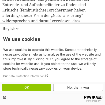
Entsende- und Aufnahmeländer zu finden sind.
Kritische (feministische) ForscherInnen haben
allerdings dieser Form der „Naturalisierung“
widersprochen und darauf verwiesen, dass
„Mutterschaft“ (mothering) verschiedene Formen des
English
Sorgens um und des Sorgens für Kinder annehmen
kann und neben lokal fixierter, biologischer
We use cookies
Mutterschaft historisch auch lange schon die
Mutterschaft aus der Distanz beziehungsweise
We use cookies to operate this website. Some are technically
„transnationale Mutterschaft“ als eine Option der
necessary, others help us to analyse the use of the website and
Versorgungskompetenz existiert (für einen Überblick
thus improve it. By clicking "OK", you agree to the storage of
siehe Lutz 2007: 125ff.).
cookies for website use. If you object to the use, we will only
store technically necessary cookies on your device.
„Mutterschaft aus der Distanz“ ist eine
Our Data Protection Information
Betreuungsform, bei der die Migration der Mütter
nicht von vornherein als verwerflich betrachtet wird,
OK
No, thank you
sondern Kosten und Nutzen ex ante bewertet werden.
Um beurteilen zu können, welche unterschiedlichen
Kontexte in diesem Zusammenhang wirksam sind
Powered by