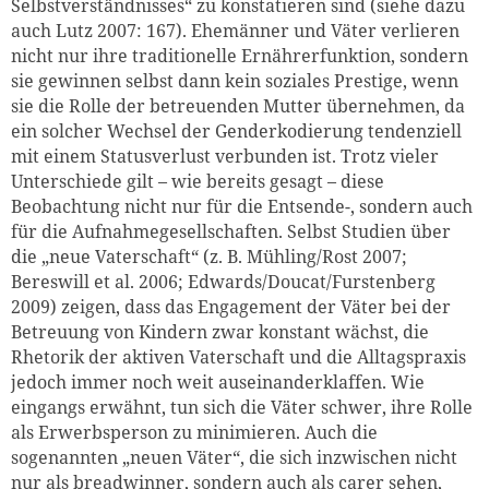
Selbstverständnisses“ zu konstatieren sind (siehe dazu
auch Lutz 2007: 167). Ehemänner und Väter verlieren
nicht nur ihre traditionelle Ernährerfunktion, sondern
sie gewinnen selbst dann kein soziales Prestige, wenn
sie die Rolle der betreuenden Mutter übernehmen, da
ein solcher Wechsel der Genderkodierung tendenziell
mit einem Statusverlust verbunden ist. Trotz vieler
Unterschiede gilt – wie bereits gesagt – diese
Beobachtung nicht nur für die Entsende-, sondern auch
für die Aufnahmegesellschaften. Selbst Studien über
die „neue Vaterschaft“ (z. B. Mühling/Rost 2007;
Bereswill et al. 2006; Edwards/Doucat/Furstenberg
2009) zeigen, dass das Engagement der Väter bei der
Betreuung von Kindern zwar konstant wächst, die
Rhetorik der aktiven Vaterschaft und die Alltagspraxis
jedoch immer noch weit auseinanderklaffen. Wie
eingangs erwähnt, tun sich die Väter schwer, ihre Rolle
als Erwerbsperson zu minimieren. Auch die
sogenannten „neuen Väter“, die sich inzwischen nicht
nur als breadwinner, sondern auch als carer sehen,