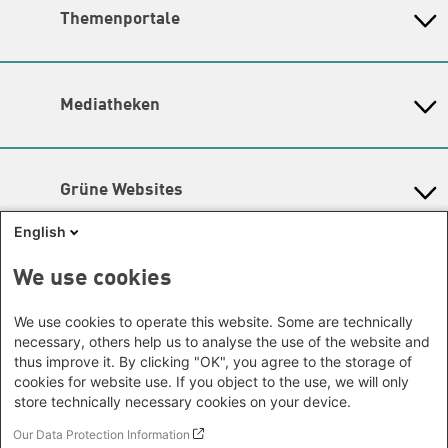
Bayern
Themenschwerpunkte
Themenportale
Büro Neu-Delhi - Indien
Berlin
Hier finden Sie die
Kontaktdaten der Verantwortlichen
Büro Phnom Penh - Kambodscha
Brandenburg
KommunalWiki
für die Themenschwerpunkte.
Büro Südostasien
Heimatkunde
Bremen
Grüne Akademie
Büro Seoul - Ostasien | Globaler
Lageplan
Mediatheken
Hamburg
Gunda-Werner-Institut
Dialog
Hessen
Barrierefreiheit
GreenCampus Weiterbildung
Info Hub Plastic
Afrika
Archiv Grünes Gedächtnis
Mecklenburg-Vorpommern
Antifeminismus begegnen
Newsletter
Studienwerk
Büro Horn von Afrika -
Gender Mediathek
Niedersachsen
Grüne Websites
Somalia/Somaliland, Sudan,
Nordrhein-Westfalen
Äthiopien
Bündnis 90 / Die Grünen
Rheinland-Pfalz
English
Bundestagsfraktion
Büro Nairobi - Kenia, Uganda,
Saarland
European Greens
Tansania
Social Links
We use cookies
Sachsen
Die Grünen im Europäischen Parlament
Büro Abuja - Nigeria
Green European Foundation
Sachsen-Anhalt
Facebook
We use cookies to operate this website. Some are technically
Büro Dakar - Senegal
Schleswig-Holstein
necessary, others help us to analyse the use of the website and
Büro Kapstadt - Südafrika, Namibia,
Flickr
Thüringen
thus improve it. By clicking "OK", you agree to the storage of
Simbabwe
cookies for website use. If you object to the use, we will only
Instagram
Europa
store technically necessary cookies on your device.
Büro Sarajevo - Bosnien und
LinkedIn
Our Data Protection Information
Footer menu
Datenschutz
Herzegowina, Republik Nord-