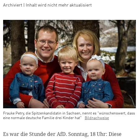
Archiviert | Inhalt wird nicht mehr aktualisiert
Frauke Petry, die Spitzenkandidatin in Sachsen, nennt es "wünschenswert, dass
eine normale deutsche Familie drei Kinder hat"
Bildnachweise
Teaser Bild Untertitel
Es war die Stunde der AfD. Sonntag, 18 Uhr: Diese