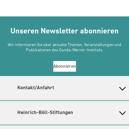
Unseren Newsletter abonnieren
Wir informieren Sie über aktuelle Themen, Veranstaltungen und
Publikationen des Gunda-Werner-Instituts.
Abonnieren
Kontakt/Anfahrt
Gunda-Werner-Institut in der Heinrich-Böll-Stiftung
Schumannstr. 8, 10117 Berlin
Empfang und Auskunft
Heinrich-Böll-Stiftungen
Fon: (030) 285 34 - 0
Heinrich-Böll-Stiftung e.V.
E-Mail:
gwi@boell.de