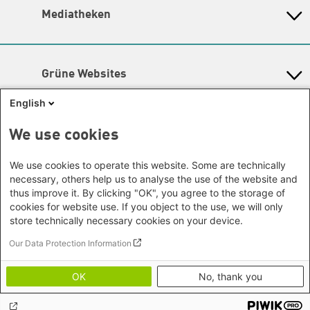
Grüne Akademie
Büro Seoul - Ostasien | Globaler
Lageplan
Mediatheken
Hamburg
Gunda-Werner-Institut
Dialog
Hessen
Barrierefreiheit
GreenCampus Weiterbildung
Info Hub Plastic
Afrika
Archiv Grünes Gedächtnis
Mecklenburg-Vorpommern
Antifeminismus begegnen
Newsletter
Studienwerk
Büro Horn von Afrika -
Gender Mediathek
Niedersachsen
Grüne Websites
Somalia/Somaliland, Sudan,
Nordrhein-Westfalen
Äthiopien
Bündnis 90 / Die Grünen
Rheinland-Pfalz
English
Bundestagsfraktion
Büro Nairobi - Kenia, Uganda,
Saarland
European Greens
Tansania
Social Links
We use cookies
Sachsen
Die Grünen im Europäischen Parlament
Büro Abuja - Nigeria
Green European Foundation
Sachsen-Anhalt
Facebook
We use cookies to operate this website. Some are technically
Büro Dakar - Senegal
Schleswig-Holstein
necessary, others help us to analyse the use of the website and
Büro Kapstadt - Südafrika, Namibia,
Flickr
Thüringen
thus improve it. By clicking "OK", you agree to the storage of
Simbabwe
cookies for website use. If you object to the use, we will only
Instagram
Europa
store technically necessary cookies on your device.
Büro Sarajevo - Bosnien und
LinkedIn
Our Data Protection Information
Footer menu
Datenschutz
Herzegowina, Republik Nord-
Soundcloud
Erklärung zur Barrierefreiheit
Mazedonien
OK
No, thank you
Impressum
Threads
Brüssel - Europäische Union |
Bildnachweise
Globaler Dialog
Youtube