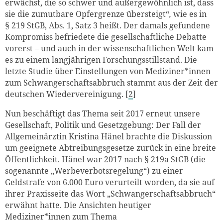
erwächst, die so schwer und außergewöhnlich ist, dass
sie die zumutbare Opfergrenze übersteigt“
,
wie es in
§ 219 StGB, Abs. 1, Satz 3 heißt. Der damals gefundene
Kompromiss befriedete die gesellschaftliche Debatte
vorerst – und auch in der wissenschaftlichen Welt kam
es zu einem langjährigen Forschungsstillstand. Die
letzte Studie über Einstellungen von Mediziner*innen
zum Schwangerschaftsabbruch stammt aus der Zeit der
deutschen Wiedervereinigung. [
2
]
Nun beschäftigt das Thema seit 2017 erneut unsere
Gesellschaft, Politik und Gesetzgebung: Der Fall der
Allgemeinärztin Kristina Hänel brachte die Diskussion
um geeignete Abtreibungsgesetze zurück in eine breite
Öffentlichkeit. Hänel war 2017 nach § 219a StGB (die
sogenannte „Werbeverbotsregelung“) zu einer
Geldstrafe von 6.000 Euro verurteilt worden, da sie auf
ihrer Praxisseite das Wort „Schwangerschaftsabbruch“
erwähnt hatte. Die Ansichten heutiger
Mediziner*innen zum Thema