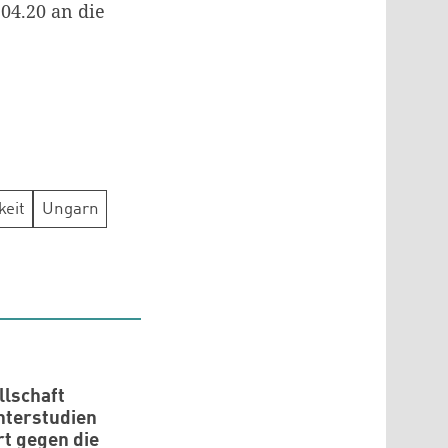
.04.20 an die
keit
Ungarn
llschaft
hterstudien
rt gegen die