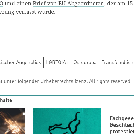
GO
und einen
Brief von EU-Abgeordneten
, der am 15
erung verfasst wurde.
tischer Augenblick
LGBTQIA+
Osteuropa
Transfeindlich
ht unter folgender Urheberrechtslizenz:
All rights reserved
halte
Fachgese
Geschlec
protestie