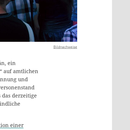
Bildnachweise
n, ein
t“ auf amtlichen
ennung und
Personenstand
s das derzeitige
indliche
tion einer