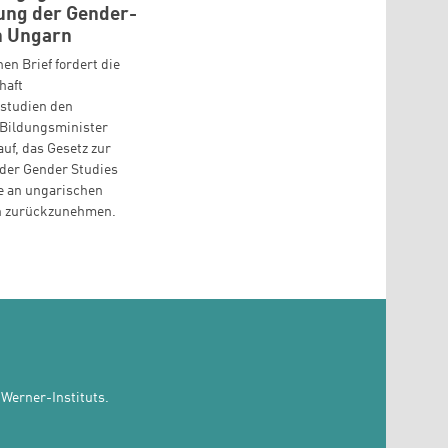
ung der Gender-
n Ungarn
nen Brief fordert die
haft
studien den
Bildungsminister
auf, das Gesetz zur
der Gender Studies
 an ungarischen
n zurückzunehmen.
Werner-Instituts.