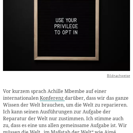
Bildnachweise
Vor kurzem sprach Achille Mbembe auf einer
internationalen
Konferenz
darüber, dass wir das ganze
Wissen der Welt brauchen, um die Welt zu reparieren.
Ich kann seinen Ausführungen zur Aufgabe der
Reparatur der Welt nur zustimmen. Ich stimme auch
zu, dass es eine uns allen gemeinsame Aufgabe ist. Wir
müssen die Welt „im Maßstab der Welt“ wie Aimé