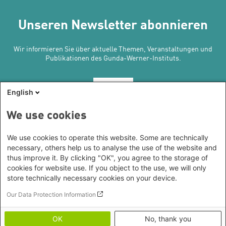
Unseren Newsletter abonnieren
Wir informieren Sie über aktuelle Themen, Veranstaltungen und
Publikationen des Gunda-Werner-Instituts.
Abonnieren
English
We use cookies
Kontakt/Anfahrt
We use cookies to operate this website. Some are technically
Gunda-Werner-Institut in der Heinrich-Böll-Stiftung
necessary, others help us to analyse the use of the website and
Schumannstr. 8, 10117 Berlin
thus improve it. By clicking "OK", you agree to the storage of
Empfang und Auskunft
cookies for website use. If you object to the use, we will only
Heinrich-Böll-Stiftungen
Fon: (030) 285 34 - 0
store technically necessary cookies on your device.
Heinrich-Böll-Stiftung e.V.
E-Mail:
gwi@boell.de
Our Data Protection Information
Bundesstiftung
Leitung
Internationale Büros
Heinrich-Böll-Stiftungen in den
N.N. | Kommissarische Leitung und Koleitung durch
OK
No, thank you
Bundesländern