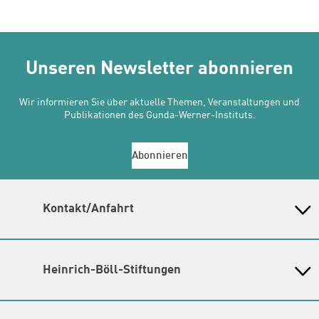
Unseren Newsletter abonnieren
Wir informieren Sie über aktuelle Themen, Veranstaltungen und
Publikationen des Gunda-Werner-Instituts.
Abonnieren
Kontakt/Anfahrt
Gunda-Werner-Institut in der Heinrich-Böll-Stiftung
Schumannstr. 8, 10117 Berlin
Empfang und Auskunft
Heinrich-Böll-Stiftungen
Fon: (030) 285 34 - 0
Heinrich-Böll-Stiftung e.V.
E-Mail:
gwi@boell.de
Bundesstiftung