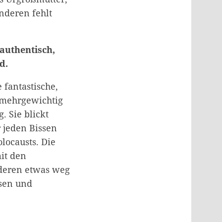
anderen fehlt
authentisch,
d.
 fantastische,
g mehrgewichtig
. Sie blickt
r jeden Bissen
ocausts. Die
mit den
nderen etwas weg
ssen und