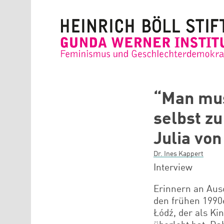
Direkt zum Inhalt
“Man mus
selbst z
Julia von
Dr. Ines Kappert
Interview
Erinnern an Aus
den frühen 1990
Łódź, der als Ki