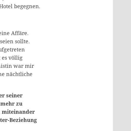
 Hotel begegnen.
eine Affäre.
seien sollte.
ufgetreten
 es völlig
istin war mir
ne nächtliche
er seiner
t mehr zu
m miteinander
ater-Beziehung