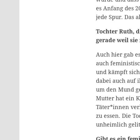
es Anfang des 20
jede Spur. Das a
Tochter Ruth, 
gerade weil sie
Auch hier gab es
auch feministis
und kämpft sich 
dabei auch auf i
um den Mund gez
Mutter hat ein K
Täter*innen ver
zu essen. Die To
unheimlich geli
Gibt es ein fem