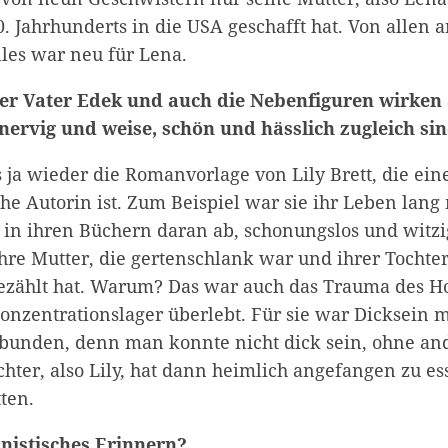
. Jahrhunderts in die USA geschafft hat. Von allen 
lles war neu für Lena.
der Vater Edek und auch die Nebenfiguren wirken 
 nervig und weise, schön und hässlich zugleich sin
 ja wieder die Romanvorlage von Lily Brett, die eine
che Autorin ist. Zum Beispiel war sie ihr Leben lan
in ihren Büchern daran ab, schonungslos und witzig
hre Mutter, die gertenschlank war und ihrer Tochte
ählt hat. Warum? Das war auch das Trauma des Hol
onzentrationslager überlebt. Für sie war Dicksein 
bunden, denn man konnte nicht dick sein, ohne a
chter, also Lily, hat dann heimlich angefangen zu e
tten.
inistisches Erinnern?