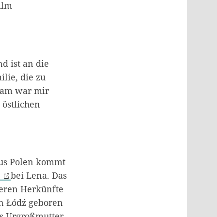
ilm
d ist an die
lie, die zu
ham war mir
 östlichen
 aus Polen kommt
s
bei Lena. Das
 deren Herkünfte
in Łódź geboren
s Urgroßmutter,