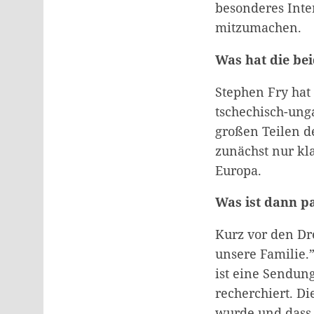
besonderes Int
mitzumachen.
Was hat die be
Stephen Fry hat 
tschechisch-ung
großen Teilen d
zunächst nur kla
Europa.
Was ist dann p
Kurz vor den Dr
unsere Familie.
ist eine Sendung
recherchiert. D
wurde und dass 