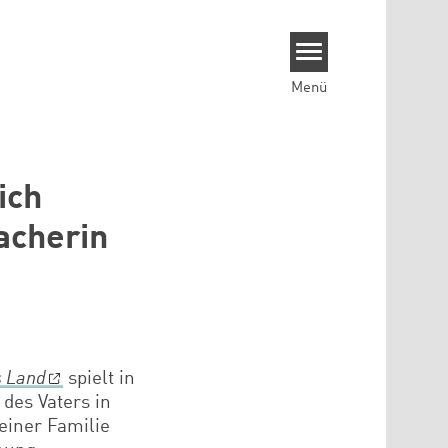
Menü
ich
acherin
s Land
spielt in
des Vaters in
einer Familie