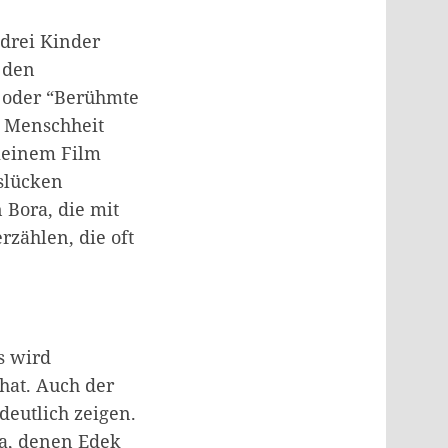
 drei Kinder
 den
” oder “Berühmte
r Menschheit
 meinem Film
slücken
 Bora, die mit
rzählen, die oft
Es wird
 hat. Auch der
deutlich zeigen.
na, denen Edek