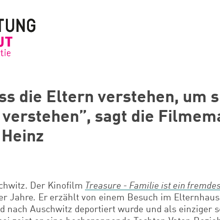
s die Eltern verstehen, um s
u verstehen”, sagt die Filmem
 Heinz
chwitz. Der Kinofilm
Treasure - Familie ist ein fremde
er Jahre
.
Er
erzählt von einem Besuch im Elternhaus 
nd nach Auschwitz deportiert wurde und als einziger s