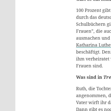
100 Prozent gib
durch das deutsc
Schulbüchern gi
Frauen”, die au
ausmachen und G
Katharina Luth
beschäftigt. Den
ihm verheiratet
Frauen sind.
Was sind in
Tr
Ruth, die Tochter
angenommen, dass
Vater wirft ihr 
Dann gibt es no