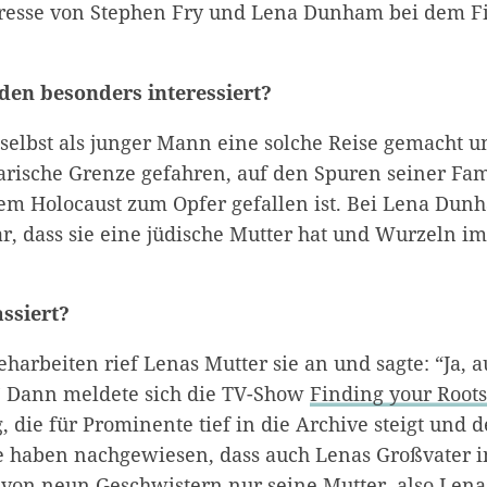
eresse von Stephen Fry und Lena Dunham bei dem F
iden besonders interessiert?
selbst als junger Mann eine solche Reise gemacht un
arische Grenze gefahren, auf den Spuren seiner Fami
em Holocaust zum Opfer gefallen ist. Bei Lena Dun
r, dass sie eine jüdische Mutter hat und Wurzeln im
assiert?
eharbeiten rief Lenas Mutter sie an und sagte: “Ja,
” Dann meldete sich die TV-Show
Finding your Root
, die für Prominente tief in die Archive steigt und
ie haben nachgewiesen, dass auch Lenas Großvater 
von neun Geschwistern nur seine Mutter, also Lena