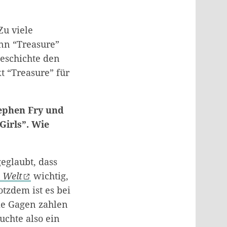
Zu viele
nn “Treasure”
Geschichte den
t “Treasure” für
tephen Fry und
Girls”. Wie
geglaubt, dass
 Welt
wichtig,
tzdem ist es bei
die Gagen zahlen
uchte also ein