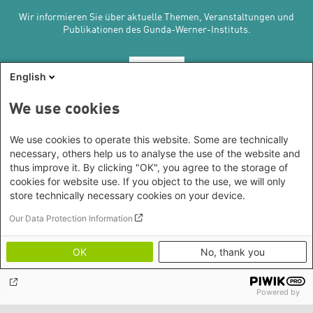
Wir informieren Sie über aktuelle Themen, Veranstaltungen und
Publikationen des Gunda-Werner-Instituts.
Abonnieren
English
We use cookies
Kontakt/Anfahrt
We use cookies to operate this website. Some are technically
Gunda-Werner-Institut in der Heinrich-Böll-Stiftung
necessary, others help us to analyse the use of the website and
Schumannstr. 8, 10117 Berlin
thus improve it. By clicking "OK", you agree to the storage of
Empfang und Auskunft
cookies for website use. If you object to the use, we will only
Heinrich-Böll-Stiftungen
Fon: (030) 285 34 - 0
store technically necessary cookies on your device.
Heinrich-Böll-Stiftung e.V.
E-Mail:
gwi@boell.de
Our Data Protection Information
Bundesstiftung
Leitung
Internationale Büros
Heinrich-Böll-Stiftungen in den
N.N. | Kommissarische Leitung und Koleitung durch
OK
No, thank you
Bundesländern
Amina Nolte und Sandra Ho
Asien
Baden-Württemberg
Amina Nolte
|
Sandra Ho
Büro Peking - China
Bayern
Powered by
Themenschwerpunkte
Themenportale
Büro Neu-Delhi - Indien
Berlin