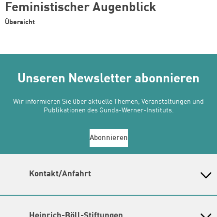
Feministischer Augenblick
Übersicht
Unseren Newsletter abonnieren
Wir informieren Sie über aktuelle Themen, Veranstaltungen und
Publikationen des Gunda-Werner-Instituts.
Abonnieren
Kontakt/Anfahrt
Gunda-Werner-Institut in der Heinrich-Böll-Stiftung
Schumannstr. 8, 10117 Berlin
Empfang und Auskunft
Heinrich-Böll-Stiftungen