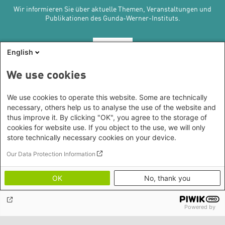
Wir informieren Sie über aktuelle Themen, Veranstaltungen und
Publikationen des Gunda-Werner-Instituts.
Abonnieren
English
We use cookies
Kontakt/Anfahrt
We use cookies to operate this website. Some are technically
Gunda-Werner-Institut in der Heinrich-Böll-Stiftung
necessary, others help us to analyse the use of the website and
Schumannstr. 8, 10117 Berlin
thus improve it. By clicking "OK", you agree to the storage of
Empfang und Auskunft
cookies for website use. If you object to the use, we will only
Heinrich-Böll-Stiftungen
Fon: (030) 285 34 - 0
store technically necessary cookies on your device.
Heinrich-Böll-Stiftung e.V.
E-Mail:
gwi@boell.de
Our Data Protection Information
Bundesstiftung
Leitung
Internationale Büros
Heinrich-Böll-Stiftungen in den
N.N. | Kommissarische Leitung und Koleitung durch
OK
No, thank you
Bundesländern
Amina Nolte und Sandra Ho
Asien
Baden-Württemberg
Amina Nolte
|
Sandra Ho
Büro Peking - China
Bayern
Powered by
Themenschwerpunkte
Themenportale
Büro Neu-Delhi - Indien
Berlin