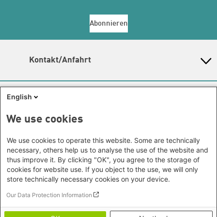
Abonnieren
Kontakt/Anfahrt
Gunda-Werner-Institut in der Heinrich-Böll-Stiftung
Schumannstr. 8, 10117 Berlin
English
Empfang und Auskunft
Heinrich-Böll-Stiftungen
Fon: (030) 285 34 - 0
E-Mail:
gwi@boell.de
We use cookies
Heinrich-Böll-Stiftung e.V.
Leitung
Bundesstiftung
N.N. | Kommissarische Leitung und Koleitung durch
We use cookies to operate this website. Some are technically
Internationale Büros
Heinrich-Böll-Stiftungen in den
Amina Nolte und Sandra Ho
necessary, others help us to analyse the use of the website and
Bundesländern
Amina Nolte
|
Sandra Ho
thus improve it. By clicking "OK", you agree to the storage of
Asien
Baden-Württemberg
cookies for website use. If you object to the use, we will only
Themenschwerpunkte
Büro Peking - China
Bayern
store technically necessary cookies on your device.
Hier finden Sie die
Kontaktdaten der Verantwortlichen
Themenportale
Büro Neu-Delhi - Indien
Berlin
für die Themenschwerpunkte.
Our Data Protection Information
Büro Phnom Penh - Kambodscha
Brandenburg
KommunalWiki
Lageplan
Büro Südostasien
Heimatkunde
Bremen