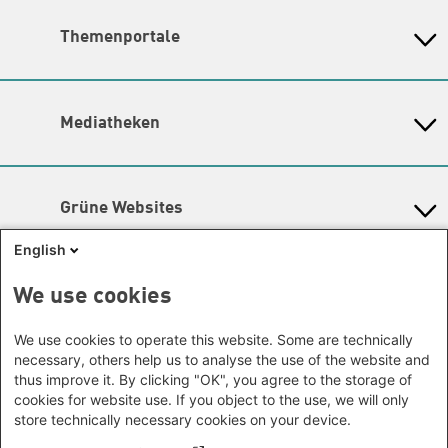
Amina Nolte
|
Sandra Ho
Büro Peking - China
Bayern
Themenschwerpunkte
Themenportale
Büro Neu-Delhi - Indien
Berlin
Hier finden Sie die
Kontaktdaten der Verantwortlichen
Büro Phnom Penh - Kambodscha
Brandenburg
KommunalWiki
für die Themenschwerpunkte.
Büro Südostasien
Heimatkunde
Bremen
Grüne Akademie
Büro Seoul - Ostasien | Globaler
Lageplan
Mediatheken
Hamburg
Gunda-Werner-Institut
Dialog
Hessen
Barrierefreiheit
GreenCampus Weiterbildung
Info Hub Plastic
Afrika
Archiv Grünes Gedächtnis
Mecklenburg-Vorpommern
Antifeminismus begegnen
Newsletter
Studienwerk
Büro Horn von Afrika -
Gender Mediathek
Niedersachsen
Grüne Websites
Somalia/Somaliland, Sudan,
Nordrhein-Westfalen
Äthiopien
Bündnis 90 / Die Grünen
Rheinland-Pfalz
English
Bundestagsfraktion
Büro Nairobi - Kenia, Uganda,
Saarland
European Greens
Tansania
Social Links
We use cookies
Sachsen
Die Grünen im Europäischen Parlament
Büro Abuja - Nigeria
Green European Foundation
Sachsen-Anhalt
Facebook
We use cookies to operate this website. Some are technically
Büro Dakar - Senegal
Schleswig-Holstein
necessary, others help us to analyse the use of the website and
Büro Kapstadt - Südafrika, Namibia,
Flickr
Thüringen
thus improve it. By clicking "OK", you agree to the storage of
Simbabwe
cookies for website use. If you object to the use, we will only
Instagram
Europa
store technically necessary cookies on your device.
Büro Sarajevo - Bosnien und
LinkedIn