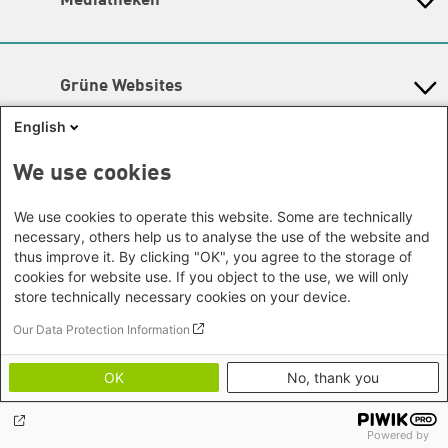
Mediatheken
Gunda-Werner-Institut
Newsletter
Dialog
Hessen
GreenCampus Weiterbildung
Info Hub Plastic
Afrika
Archiv Grünes Gedächtnis
Mecklenburg-Vorpommern
Antifeminismus begegnen
Studienwerk
Büro Horn von Afrika -
Gender Mediathek
Niedersachsen
Grüne Websites
Somalia/Somaliland, Sudan,
Nordrhein-Westfalen
Äthiopien
Bündnis 90 / Die Grünen
Rheinland-Pfalz
English
Bundestagsfraktion
Büro Nairobi - Kenia, Uganda,
Saarland
European Greens
Tansania
Social Links
We use cookies
Sachsen
Die Grünen im Europäischen Parlament
Büro Abuja - Nigeria
Green European Foundation
Sachsen-Anhalt
Facebook
We use cookies to operate this website. Some are technically
Büro Dakar - Senegal
Schleswig-Holstein
necessary, others help us to analyse the use of the website and
Büro Kapstadt - Südafrika, Namibia,
Flickr
Thüringen
thus improve it. By clicking "OK", you agree to the storage of
Simbabwe
cookies for website use. If you object to the use, we will only
Instagram
Europa
store technically necessary cookies on your device.
Büro Sarajevo - Bosnien und
LinkedIn
Our Data Protection Information
Footer menu
Datenschutz
Herzegowina, Republik Nord-
Soundcloud
Erklärung zur Barrierefreiheit
Mazedonien
OK
No, thank you
Impressum
Threads
Brüssel - Europäische Union |
Bildnachweise
Globaler Dialog
Youtube
Powered by
Büro Paris - Frankreich, Italien