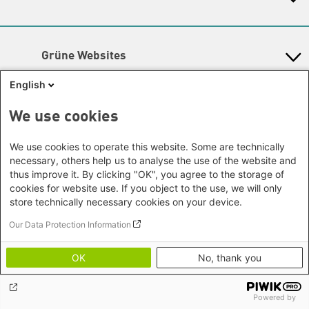
Gunda-Werner-Institut
Newsletter
Dialog
Hessen
GreenCampus Weiterbildung
Info Hub Plastic
Afrika
Archiv Grünes Gedächtnis
Mecklenburg-Vorpommern
Antifeminismus begegnen
Studienwerk
Büro Horn von Afrika -
Gender Mediathek
Niedersachsen
Grüne Websites
Somalia/Somaliland, Sudan,
Nordrhein-Westfalen
Äthiopien
Bündnis 90 / Die Grünen
Rheinland-Pfalz
English
Bundestagsfraktion
Büro Nairobi - Kenia, Uganda,
Saarland
European Greens
Tansania
Social Links
We use cookies
Sachsen
Die Grünen im Europäischen Parlament
Büro Abuja - Nigeria
Green European Foundation
Sachsen-Anhalt
Facebook
We use cookies to operate this website. Some are technically
Büro Dakar - Senegal
Schleswig-Holstein
necessary, others help us to analyse the use of the website and
Büro Kapstadt - Südafrika, Namibia,
Flickr
Thüringen
thus improve it. By clicking "OK", you agree to the storage of
Simbabwe
cookies for website use. If you object to the use, we will only
Instagram
Europa
store technically necessary cookies on your device.
Büro Sarajevo - Bosnien und
LinkedIn
Our Data Protection Information
Footer menu
Datenschutz
Herzegowina, Republik Nord-
Soundcloud
Erklärung zur Barrierefreiheit
Mazedonien
OK
No, thank you
Impressum
Threads
Brüssel - Europäische Union |
Bildnachweise
Globaler Dialog
Youtube
Powered by
Büro Paris - Frankreich, Italien