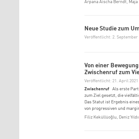
Arpana Aischa Berndt, Maja 
Neue Studie zum Umg
Veröffentlicht: 2. September
Von einer Bewegung 
Zwischenruf zum Vie
Veröffentlicht: 21. April 2021
Zwischenruf
Als erste Par
zum Ziel gesetzt, die vielfäl
Das Statut ist Ergebnis ein
von progressiven und margina
Filiz Keküllüoğlu, Deniz Yıl