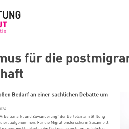
us für die postmigra
haft
oßen Bedarf an einer sachlichen Debatte um
2024
 “Arbeitsmarkt und Zuwanderung” der Bertelsmann Stiftung
ndiert aufgenommen. Für die Migrationsforscherin Susanne U.
 dass eine wirklichkeitsnahe Diskussion nicht nur möglich ist,