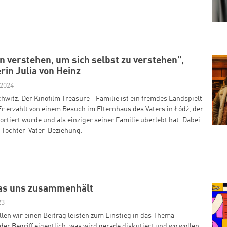
n verstehen, um sich selbst zu verstehen”,
rin Julia von Heinz
 2024
hwitz. Der Kinofilm Treasure - Familie ist ein fremdes Landspielt
Er erzählt von einem Besuch im Elternhaus des Vaters in Łódź, der
rtiert wurde und als einziger seiner Familie überlebt hat. Dabei
e Tochter-Vater-Beziehung.
 Was uns zusammenhält
23
llen wir einen Beitrag leisten zum Einstieg in das Thema
 der Begriff eigentlich, was wird gerade diskutiert und wo wollen