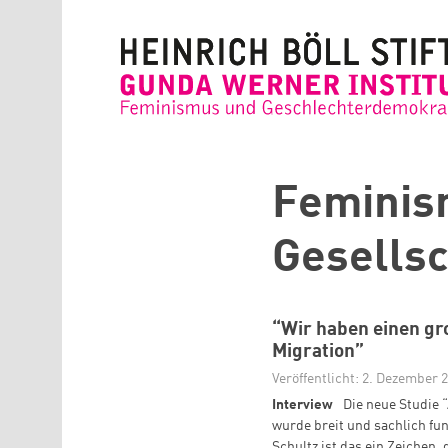
Direkt zum Inhalt
Feminism
Gesellsc
“Wir haben einen gr
Migration”
Veröffentlicht: 2. Dezember 
Interview
Die neue Studie
wurde breit und sachlich fu
Schultz ist das ein Zeichen,