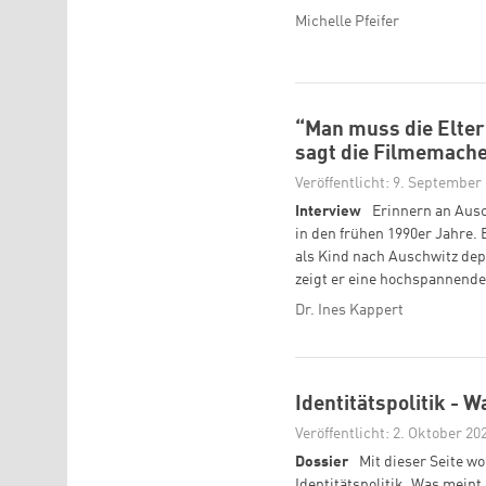
Michelle Pfeifer
“Man muss die Elter
sagt die Filmemache
Veröffentlicht: 9. September
Interview
Erinnern an Ausc
in den frühen 1990er Jahre. 
als Kind nach Auschwitz depo
zeigt er eine hochspannend
Dr. Ines Kappert
Identitätspolitik -
Veröffentlicht: 2. Oktober 20
Dossier
Mit dieser Seite wo
Identitätspolitik. Was meint