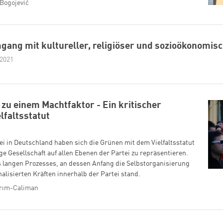
Bogojević
ang mit kultureller, religiöser und sozioökonomisc
 2021
zu einem Machtfaktor - Ein kritischer
lfaltsstatut
tei in Deutschland haben sich die Grünen mit dem Vielfaltsstatut
tige Gesellschaft auf allen Ebenen der Partei zu repräsentieren.
es langen Prozesses, an dessen Anfang die Selbstorganisierung
lisierten Kräften innerhalb der Partei stand.
dırım-Caliman