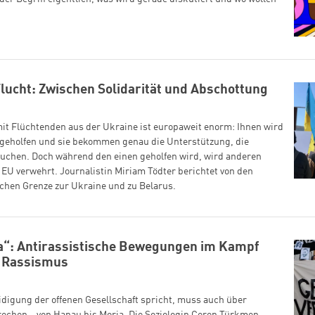
lucht: Zwischen Solidarität und Abschottung
 mit Flüchtenden aus der Ukraine ist europaweit enorm: Ihnen wird
 geholfen und sie bekommen genau die Unterstützung, die
auchen. Doch während den einen geholfen wird, wird anderen
 EU verwehrt. Journalistin Miriam Tödter berichtet von den
chen Grenze zur Ukraine und zu Belarus.
a“: Antirassistische Bewegungen im Kampf
n Rassismus
idigung der offenen Gesellschaft spricht, muss auch über
echen – von Hanau bis Moria. Die Soziologin Ceren Türkmen