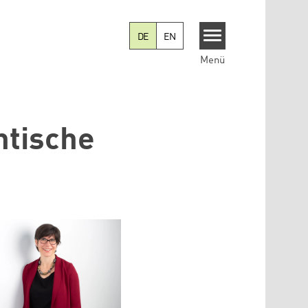
DE
EN
Menü
ntische