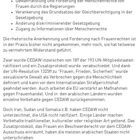
Gewährleistung und Förderung der Menschenrechte von
Frauen durch die Regierungen
Verankerung des Grundsatzes der Gleichberechtigung in der
Gesetzgebung
Änderung diskriminierender Gesetzgebung
Zugang zu Informationen über Menschenrechte
Die rhetorische Anerkennung und Forderung nach Frauenrechten ist
in der Praxis bisher nicht angekommen, mehr noch, sie hat teilweise
zu vermehrtem Widerstand geführt.
Zwar wurde CEDAW inzwischen von 187 der 193 UN-Mitgliedstaaten
ratifiziert und ein Zusatzprotokoll wurde verabschiedet. Und dank
der UN-Resolution 1325ff zu "Frauen, Frieden, Sicherheit" wurde
sexualisierte Gewalt als Verbrechen gegen die Menschlichkeit
definiert und kann vor dem Internationalen Strafgerichtshof
geahndet werden. Auch arbeitet die EU verstärkt an Maßnahmen
gegen Frauenhandel. Und in den arabischen Ländern wurden
einzelne Vorbehalte gegen CEDAW zurückgenommen.
Doch Iran, Sudan und Somalia z.B. haben CEDAW nicht
unterzeichnet, die USA nicht ratifiziert. Einige Länder machen
Vorbehalte traditioneller, kultureller oder religiöser Art geltend. Das
Zusatzprotokoll, das Frauen ein Beschwerderecht vor dem CEDAW-
Ausschuss einräumt, haben die meisten arabischen Staaten nicht
unterschrieben.