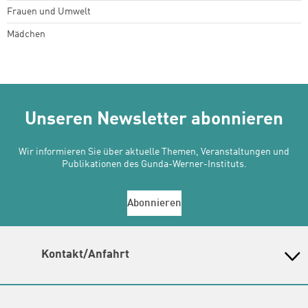
Frauen und Umwelt
Mädchen
Unseren Newsletter abonnieren
Wir informieren Sie über aktuelle Themen, Veranstaltungen und
Publikationen des Gunda-Werner-Instituts.
Abonnieren
Kontakt/Anfahrt
Gunda-Werner-Institut in der Heinrich-Böll-Stiftung
Schumannstr. 8, 10117 Berlin
Empfang und Auskunft