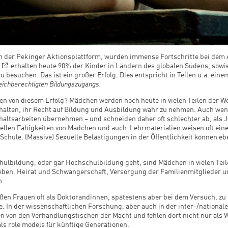
tion der Pekinger Aktionsplattform, wurden immense Fortschritte bei de
4
erhalten heute 90% der Kinder in Ländern des globalen Südens, sowi
u besuchen. Das ist ein großer Erfolg. Dies entspricht in Teilen u.a. ein
eichberechtigten Bildungszugangs.
en von diesem Erfolg? Mädchen werden noch heute in vielen Teilen der We
halten, ihr Recht auf Bildung und Ausbildung wahr zu nehmen. Auch wen
altsarbeiten übernehmen – und schneiden daher oft schlechter ab, als 
len Fähigkeiten von Mädchen und auch Lehrmaterialien weisen oft einen 
Schule. (Massive) Sexuelle Belästigungen in der Öffentlichkeit können 
lbildung, oder gar Hochschulbildung geht, sind Mädchen in vielen Teile
eben. Heirat und Schwangerschaft, Versorgung der Familienmitglieder u
n.
ßen Frauen oft als Doktorandinnen, spätestens aber bei dem Versuch, zu h
. In der wissenschaftlichen Forschung, aber auch in der inter-/nationale
en von den Verhandlungstischen der Macht und fehlen dort nicht nur als
s role models für künftige Generationen.