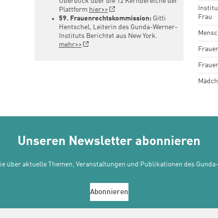
Überblick über die 12 Kernbereiche der
Instit
Plattform
hier>>
Frau
59. Frauenrechtskommission:
Gitti
Hentschel, Leiterin des Gunda-Werner-
Mensc
Instituts Berichtet aus New York.
mehr>>
Frauen
Fraue
Mädch
Unseren Newsletter abonnieren
Sie über aktuelle Themen, Veranstaltungen und Publikationen des Gunda-
Abonnieren