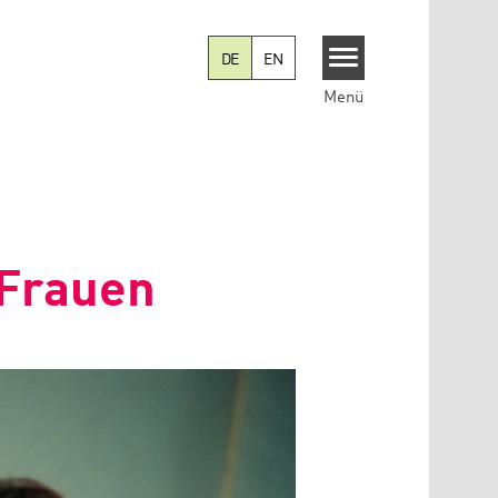
DE
EN
Menü
 Frauen